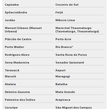
Capixaba
Cruzeiro do Sul
Epitaciolândia
Feijó
Jordão
Mâncio Lima
Manoel Urbano (Manuel
Marechal Thaumaturgo
Urbano)
(Taumaturgo, Thaumaturgo)
Plácido de Castro
Porto Acre
Porto Walter
Rio Branco*
Rodrigues Alves
Santa Rosa do Purus
Sena Madureira
Senador Guiomard
Tarauacá
Xapuri
Maceió
Maragogi
Atalaia
Batalha
Delmiro Gouveia
Mata Grande
Palmeira dos Índios
Arapiraca
Coruripe
São Miguel dos Campos