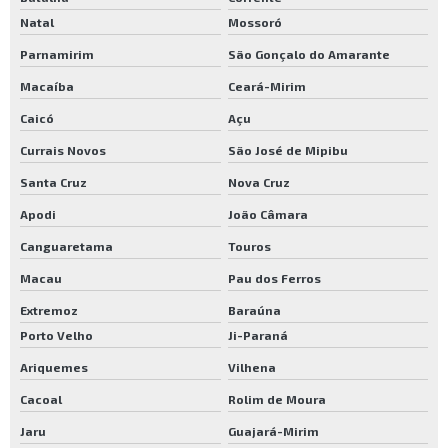
Natal
Mossoró
Parnamirim
São Gonçalo do Amarante
Macaíba
Ceará-Mirim
Caicó
Açu
Currais Novos
São José de Mipibu
Santa Cruz
Nova Cruz
Apodi
João Câmara
Canguaretama
Touros
Macau
Pau dos Ferros
Extremoz
Baraúna
Porto Velho
Ji-Paraná
Ariquemes
Vilhena
Cacoal
Rolim de Moura
Jaru
Guajará-Mirim