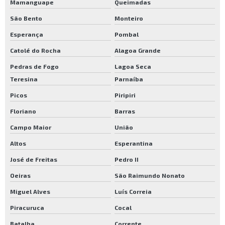
Mamanguape
Queimadas
São Bento
Monteiro
Esperança
Pombal
Catolé do Rocha
Alagoa Grande
Pedras de Fogo
Lagoa Seca
Teresina
Parnaíba
Picos
Piripiri
Floriano
Barras
Campo Maior
União
Altos
Esperantina
José de Freitas
Pedro II
Oeiras
São Raimundo Nonato
Miguel Alves
Luís Correia
Piracuruca
Cocal
Batalha
Corrente