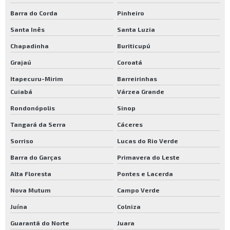
Barra do Corda
Pinheiro
Santa Inês
Santa Luzia
Chapadinha
Buriticupú
Grajaú
Coroatá
Itapecuru-Mirim
Barreirinhas
Cuiabá
Várzea Grande
Rondonópolis
Sinop
Tangará da Serra
Cáceres
Sorriso
Lucas do Rio Verde
Barra do Garças
Primavera do Leste
Alta Floresta
Pontes e Lacerda
Nova Mutum
Campo Verde
Juína
Colniza
Guarantã do Norte
Juara