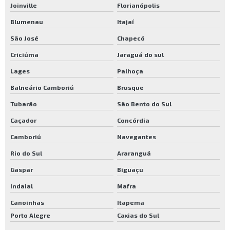
Joinville
Florianópolis
Blumenau
Itajaí
São José
Chapecó
Criciúma
Jaraguá do sul
Lages
Palhoça
Balneário Camboriú
Brusque
Tubarão
São Bento do Sul
Caçador
Concórdia
Camboriú
Navegantes
Rio do Sul
Araranguá
Gaspar
Biguaçu
Indaial
Mafra
Canoinhas
Itapema
Porto Alegre
Caxias do Sul