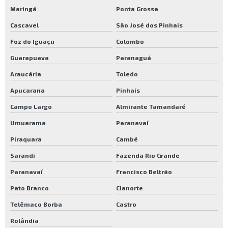
Maringá
Ponta Grossa
Cascavel
São José dos Pinhais
Foz do Iguaçu
Colombo
Guarapuava
Paranaguá
Araucária
Toledo
Apucarana
Pinhais
Campo Largo
Almirante Tamandaré
Umuarama
Paranavaí
Piraquara
Cambé
Sarandi
Fazenda Rio Grande
Paranavaí
Francisco Beltrão
Pato Branco
Cianorte
Telêmaco Borba
Castro
Rolândia