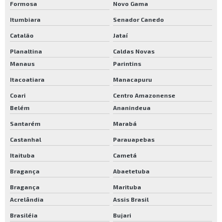
Formosa
Novo Gama
Itumbiara
Senador Canedo
Catalão
Jataí
Planaltina
Caldas Novas
Manaus
Parintins
Itacoatiara
Manacapuru
Coari
Centro Amazonense
Belém
Ananindeua
Santarém
Marabá
Castanhal
Parauapebas
Itaituba
Cametá
Bragança
Abaetetuba
Bragança
Marituba
Acrelândia
Assis Brasil
Brasiléia
Bujari