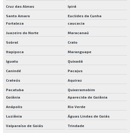
Cruz das Almas
Ipirá
Santo Amaro
Euclides da Cunha
Fortaleza
caucacia
Juazeiro do Norte
Maracanaú
Sobral
Crato
Itapipoca
Maranguape
Iguatu
Quixadá
Canindé
Pacajus
Crateús
Aquiraz
Pacatuba
Quixeramobim
Goiânia
Aparecida de Goiânia
Anápolis
Rio Verde
Luziânia
Águas Lindas de Goiás
Valparaíso de Goiás
Trindade