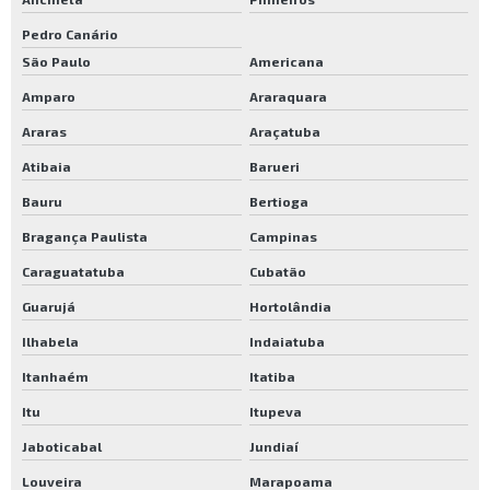
Pedro Canário
São Paulo
Americana
Amparo
Araraquara
Araras
Araçatuba
Atibaia
Barueri
Bauru
Bertioga
Bragança Paulista
Campinas
Caraguatatuba
Cubatão
Guarujá
Hortolândia
Ilhabela
Indaiatuba
Itanhaém
Itatiba
Itu
Itupeva
Jaboticabal
Jundiaí
Louveira
Marapoama