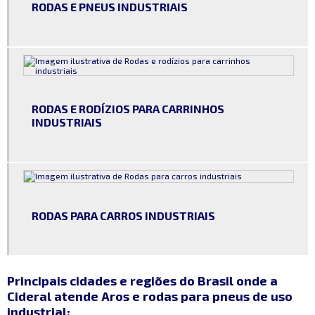
Paleteira hidráulica preço
RODAS E PNEUS INDUSTRIAIS
Pneu para carrinho de carga
Pneus industriais
Pneus para carrinhos industriais
Roda de carrinho de carga
RODAS E RODÍZIOS PARA CARRINHOS
INDUSTRIAIS
Rodas e pneus industriais
Rodas e rodinhas para cadeiras
Rodas e rodízios
Rodas e rodízios industriais
RODAS PARA CARROS INDUSTRIAIS
Rodas e rodízios para carrinhos
Rodas e rodízios para carrinhos de supermercado
Rodas e rodízios preços
Principais cidades e regiões do Brasil onde a
Rodas para carrinhos industriais
Cideral atende Aros e rodas para pneus de uso
industrial:
Rodas pneumáticas industriais