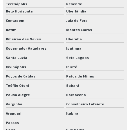
Teresópolis
Resende
Rodas para carros industriais
Belo Horizonte
Uberlândia
Rodízios industriais comprar
Contagem
Juiz de Fora
Rodízios para carrinhos industriais
Betim
Montes Claros
Carrinho de carga dobrável
Ribeirão das Neves
Uberaba
Carrinho de carga dobrável preço
Governador Valadares
Ipatinga
Carrinho de carga valor
Santa Luzia
Sete Lagoas
Comprar carrinho de carga
Divinópolis
Ibirité
Poços de Caldas
Patos de Minas
Comprar carrinho para transporte de carga
Teófilo Otoni
Sabará
Loja de carrinho de carga são paulo
Pouso Alegre
Barbacena
Onde comprar carrinho de carga em sp
Varginha
Conselheiro Lafeiete
Rodas e rodízios para carrinhos industriais
Araguari
Itabira
Rodizio para carrinhos industriais preço
Passos
Rodízios para carrinhos em sp
Serra
Vila Velha