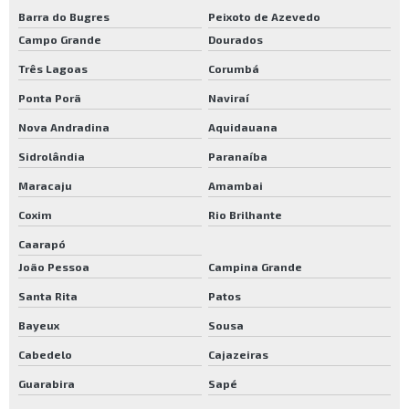
Barra do Bugres
Peixoto de Azevedo
Campo Grande
Dourados
Três Lagoas
Corumbá
Ponta Porã
Naviraí
Nova Andradina
Aquidauana
Sidrolândia
Paranaíba
Maracaju
Amambai
Coxim
Rio Brilhante
Caarapó
João Pessoa
Campina Grande
Santa Rita
Patos
Bayeux
Sousa
Cabedelo
Cajazeiras
Guarabira
Sapé