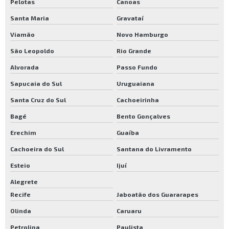
Pelotas
Canoas
Santa Maria
Gravataí
Viamão
Novo Hamburgo
São Leopoldo
Rio Grande
Alvorada
Passo Fundo
Sapucaia do Sul
Uruguaiana
Santa Cruz do Sul
Cachoeirinha
Bagé
Bento Gonçalves
Erechim
Guaíba
Cachoeira do Sul
Santana do Livramento
Esteio
Ijuí
Alegrete
Recife
Jaboatão dos Guararapes
Olinda
Caruaru
Petrolina
Paulista