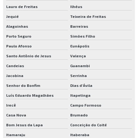
Lauro de Freitas
Ilhéus
Jequié
Teixeira de Freitas
Alagoinhas
Barreiras
Porto Seguro
Simões Filho
Paulo Afonso
Eunápolis
Santo Antônio de Jesus
Valença
Candeias
Guanambi
Jacobina
Serrinha
Senhor do Bonfim
Dias d'Ávila
Luís Eduardo Magalhães
Itapetinga
Irecê
Campo Formoso
Casa Nova
Brumado
Bom Jesus da Lapa
Conceição do Coité
Itamaraju
Itaberaba