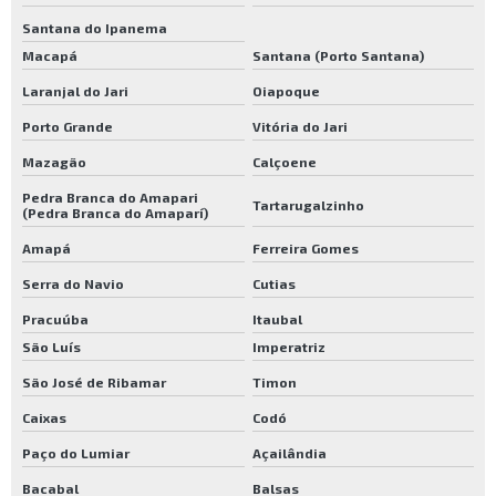
Santana do Ipanema
Macapá
Santana (Porto Santana)
Laranjal do Jari
Oiapoque
Porto Grande
Vitória do Jari
Mazagão
Calçoene
Pedra Branca do Amapari
Tartarugalzinho
(Pedra Branca do Amaparí)
Amapá
Ferreira Gomes
Serra do Navio
Cutias
Pracuúba
Itaubal
São Luís
Imperatriz
São José de Ribamar
Timon
Caixas
Codó
Paço do Lumiar
Açailândia
Bacabal
Balsas