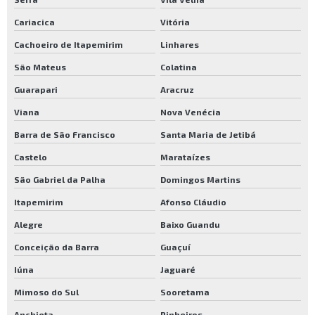
Lojas de carrinho de carga sp
Cariacica
Vitória
Carrinho de carga dobrável em alumínio
Cachoeiro de Itapemirim
Linhares
Carrinho de carga são paulo
São Mateus
Colatina
Carrinho para carga comprar
Guarapari
Aracruz
Venda de carrinho de carga
Viana
Nova Venécia
Barra de São Francisco
Santa Maria de Jetibá
Castelo
Marataízes
São Gabriel da Palha
Domingos Martins
Itapemirim
Afonso Cláudio
Alegre
Baixo Guandu
Conceição da Barra
Guaçuí
Iúna
Jaguaré
Mimoso do Sul
Sooretama
Anchieta
Pinheiros