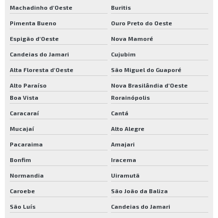
Machadinho d'Oeste
Buritis
Pimenta Bueno
Ouro Preto do Oeste
Espigão d'Oeste
Nova Mamoré
Candeias do Jamari
Cujubim
Alta Floresta d'Oeste
São Miguel do Guaporé
Alto Paraíso
Nova Brasilândia d'Oeste
Boa Vista
Rorainópolis
Caracaraí
Cantá
Mucajaí
Alto Alegre
Pacaraima
Amajari
Bonfim
Iracema
Normandia
Uiramutã
Caroebe
São João da Baliza
São Luís
Candeias do Jamari