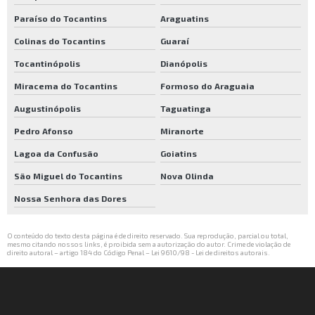
Paraíso do Tocantins
Araguatins
Colinas do Tocantins
Guaraí
Tocantinópolis
Dianópolis
Miracema do Tocantins
Formoso do Araguaia
Augustinópolis
Taguatinga
Pedro Afonso
Miranorte
Lagoa da Confusão
Goiatins
São Miguel do Tocantins
Nova Olinda
Nossa Senhora das Dores
O conteúdo do texto desta página é de direito reservado. Sua reprodução, parcial ou total,
mesmo citando nossos links, é proibida sem a autorização do autor. Crime de violação de
direito autoral – artigo 184 do Código Penal –
Lei 9610/98 - Lei de direitos autorais
.