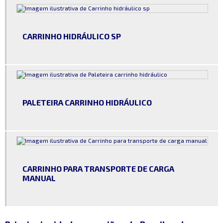
Paleteira carrinho hidráulico
Paleteira hidráulica preço
CARRINHO HIDRÁULICO SP
Pneu para carrinho de carga
Pneus industriais
Pneus para carrinhos industriais
Roda de carrinho de carga
PALETEIRA CARRINHO HIDRÁULICO
Rodas e pneus industriais
Rodas e rodinhas para cadeiras
Rodas e rodízios
CARRINHO PARA TRANSPORTE DE CARGA
Rodas e rodízios industriais
MANUAL
Rodas e rodízios para carrinhos
Rodas e rodízios para carrinhos de supermercado
Rodas e rodízios preços