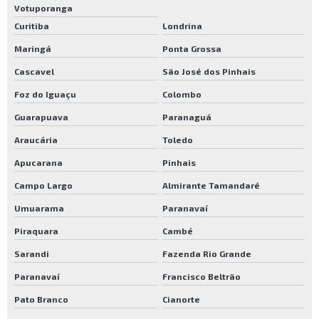
Votuporanga
Curitiba
Londrina
Maringá
Ponta Grossa
Cascavel
São José dos Pinhais
Foz do Iguaçu
Colombo
Guarapuava
Paranaguá
Araucária
Toledo
Apucarana
Pinhais
Campo Largo
Almirante Tamandaré
Umuarama
Paranavaí
Piraquara
Cambé
Sarandi
Fazenda Rio Grande
Paranavaí
Francisco Beltrão
Pato Branco
Cianorte