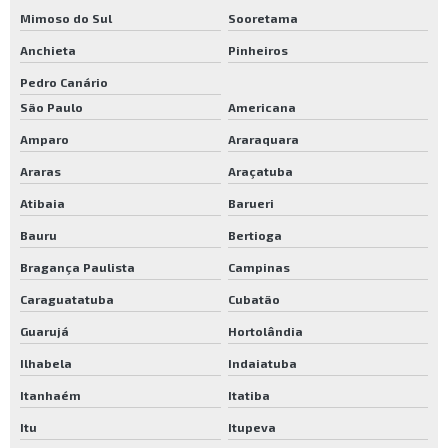
Mimoso do Sul
Sooretama
Anchieta
Pinheiros
Pedro Canário
São Paulo
Americana
Amparo
Araraquara
Araras
Araçatuba
Atibaia
Barueri
Bauru
Bertioga
Bragança Paulista
Campinas
Caraguatatuba
Cubatão
Guarujá
Hortolândia
Ilhabela
Indaiatuba
Itanhaém
Itatiba
Itu
Itupeva