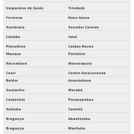
Valparaíso de Goiás
Trindade
Formosa
Novo Gama
Itumbiara
Senador Canedo
Catalão
Jataí
Planaltina
Caldas Novas
Manaus
Parintins
Itacoatiara
Manacapuru
Coari
Centro Amazonense
Belém
Ananindeua
Santarém
Marabá
Castanhal
Parauapebas
Itaituba
Cametá
Bragança
Abaetetuba
Bragança
Marituba