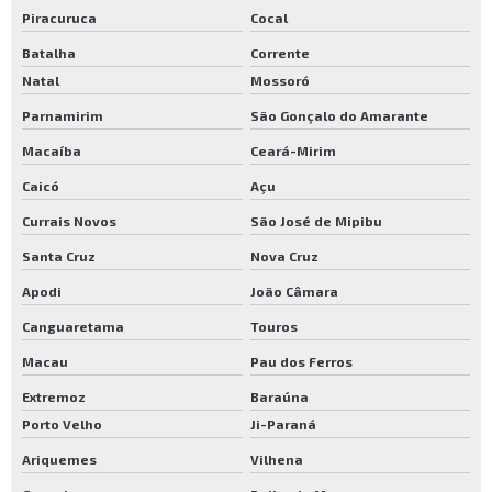
Piracuruca
Cocal
Batalha
Corrente
Natal
Mossoró
Parnamirim
São Gonçalo do Amarante
Macaíba
Ceará-Mirim
Caicó
Açu
Currais Novos
São José de Mipibu
Santa Cruz
Nova Cruz
Apodi
João Câmara
Canguaretama
Touros
Macau
Pau dos Ferros
Extremoz
Baraúna
Porto Velho
Ji-Paraná
Ariquemes
Vilhena