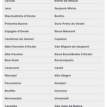
Cacoal
Rolim de Moura
Jaru
Guajará-Mirim
Machadinho d'Oeste
Buritis
Pimenta Bueno
Ouro Preto do Oeste
Espigão d'Oeste
Nova Mamoré
Candeias do Jamari
Cujubim
Alta Floresta d'Oeste
São Miguel do Guaporé
Alto Paraíso
Nova Brasilândia d'Oeste
Boa Vista
Rorainópolis
Caracaraí
Cantá
Mucajaí
Alto Alegre
Pacaraima
Amajari
Bonfim
Iracema
Normandia
Uiramutã
Caroebe
São João da Baliza