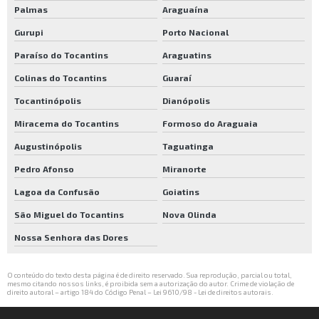
Palmas
Araguaína
Gurupi
Porto Nacional
Paraíso do Tocantins
Araguatins
Colinas do Tocantins
Guaraí
Tocantinópolis
Dianópolis
Miracema do Tocantins
Formoso do Araguaia
Augustinópolis
Taguatinga
Pedro Afonso
Miranorte
Lagoa da Confusão
Goiatins
São Miguel do Tocantins
Nova Olinda
Nossa Senhora das Dores
O conteúdo do texto desta página é de direito reservado. Sua reprodução, parcial ou total,
mesmo citando nossos links, é proibida sem a autorização do autor. Crime de violação de
direito autoral – artigo 184 do Código Penal –
Lei 9610/98 - Lei de direitos autorais
.