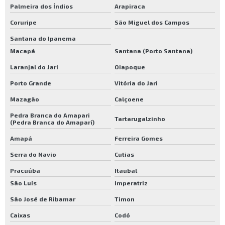
Palmeira dos Índios
Arapiraca
Coruripe
São Miguel dos Campos
Santana do Ipanema
Macapá
Santana (Porto Santana)
Laranjal do Jari
Oiapoque
Porto Grande
Vitória do Jari
Mazagão
Calçoene
Pedra Branca do Amapari
Tartarugalzinho
(Pedra Branca do Amaparí)
Amapá
Ferreira Gomes
Serra do Navio
Cutias
Pracuúba
Itaubal
São Luís
Imperatriz
São José de Ribamar
Timon
Caixas
Codó