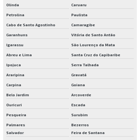
Olinda
Caruaru
Petrolina
Paulista
Cabo de Santo Agostinho
Camaragibe
Garanhuns
Vitória de Santo Antão
Igarassu
São Lourenço da Mata
Abreu e Lima
Santa Cruz do Capibaribe
Ipojuca
Serra Talhada
Araripina
Gravatá
Carpina
Goiana
Belo Jardim
Arcoverde
Ouricuri
Escada
Pesqueira
Surubim
Palmares
Bezerros
Salvador
Feira de Santana