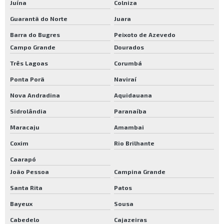
Juína
Colniza
Guarantã do Norte
Juara
Barra do Bugres
Peixoto de Azevedo
Campo Grande
Dourados
Três Lagoas
Corumbá
Ponta Porã
Naviraí
Nova Andradina
Aquidauana
Sidrolândia
Paranaíba
Maracaju
Amambai
Coxim
Rio Brilhante
Caarapó
João Pessoa
Campina Grande
Santa Rita
Patos
Bayeux
Sousa
Cabedelo
Cajazeiras