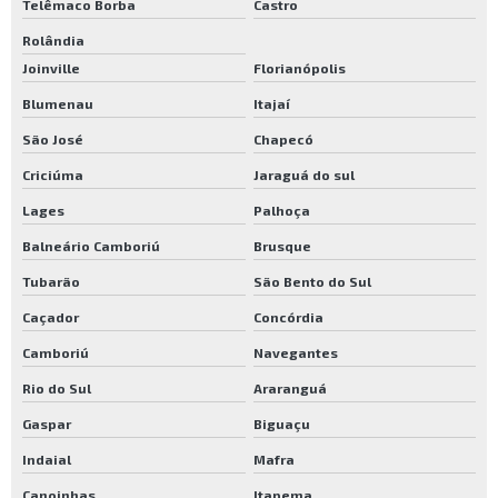
Telêmaco Borba
Castro
Rolândia
Joinville
Florianópolis
Blumenau
Itajaí
São José
Chapecó
Criciúma
Jaraguá do sul
Lages
Palhoça
Balneário Camboriú
Brusque
Tubarão
São Bento do Sul
Caçador
Concórdia
Camboriú
Navegantes
Rio do Sul
Araranguá
Gaspar
Biguaçu
Indaial
Mafra
Canoinhas
Itapema