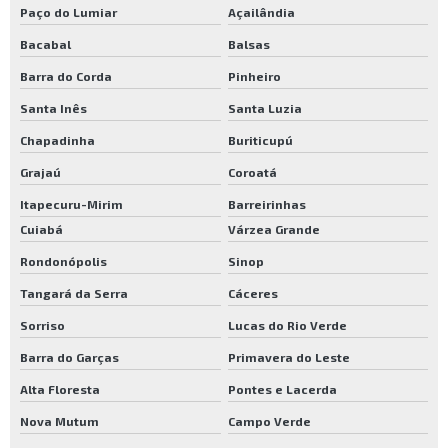
Paço do Lumiar
Açailândia
Bacabal
Balsas
Barra do Corda
Pinheiro
Santa Inês
Santa Luzia
Chapadinha
Buriticupú
Grajaú
Coroatá
Itapecuru-Mirim
Barreirinhas
Cuiabá
Várzea Grande
Rondonópolis
Sinop
Tangará da Serra
Cáceres
Sorriso
Lucas do Rio Verde
Barra do Garças
Primavera do Leste
Alta Floresta
Pontes e Lacerda
Nova Mutum
Campo Verde