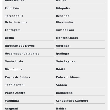
Barra Mansa
Macaé
Rodas e rodízios sp
Cabo Frio
Nilópolis
Rodas para carrinhos industriais preço
Teresópolis
Resende
Rodas para carros industriais
Belo Horizonte
Uberlândia
Contagem
Juiz de Fora
Rodízios industriais comprar
Betim
Montes Claros
Rodízios para carrinhos industriais
Ribeirão das Neves
Uberaba
Carrinho de carga dobrável
Governador Valadares
Ipatinga
Carrinho de carga dobrável preço
Santa Luzia
Sete Lagoas
Carrinho de carga valor
Divinópolis
Ibirité
Comprar carrinho de carga
Poços de Caldas
Patos de Minas
Comprar carrinho para transporte de carga
Teófilo Otoni
Sabará
Loja de carrinho de carga são paulo
Pouso Alegre
Barbacena
Onde comprar carrinho de carga em sp
Varginha
Conselheiro Lafeiete
Rodas e rodízios para carrinhos industriais
Araguari
Itabira