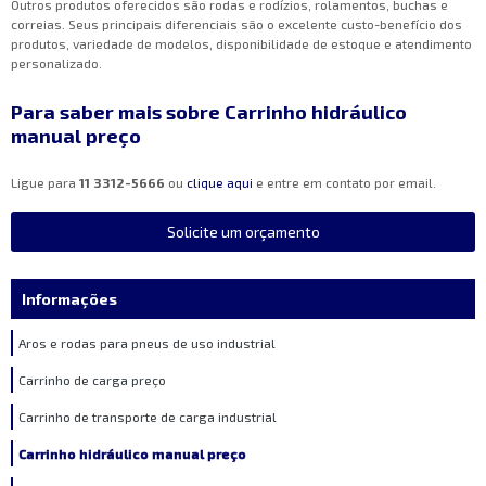
Outros produtos oferecidos são rodas e rodízios, rolamentos, buchas e
correias. Seus principais diferenciais são o excelente custo-benefício dos
produtos, variedade de modelos, disponibilidade de estoque e atendimento
personalizado.
Para saber mais sobre Carrinho hidráulico
manual preço
Ligue para
11 3312-5666
ou
clique aqui
e entre em contato por email.
Solicite um orçamento
Informações
Aros e rodas para pneus de uso industrial
Carrinho de carga preço
Carrinho de transporte de carga industrial
Carrinho hidráulico manual preço