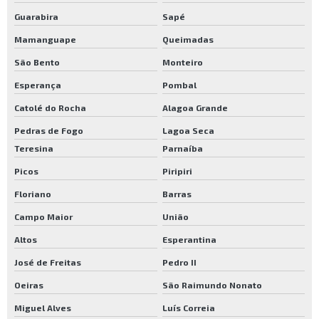
Guarabira
Sapé
Mamanguape
Queimadas
São Bento
Monteiro
Esperança
Pombal
Catolé do Rocha
Alagoa Grande
Pedras de Fogo
Lagoa Seca
Teresina
Parnaíba
Picos
Piripiri
Floriano
Barras
Campo Maior
União
Altos
Esperantina
José de Freitas
Pedro II
Oeiras
São Raimundo Nonato
Miguel Alves
Luís Correia