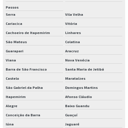
Rodizio para carrinhos industriais preço
Passos
Rodízios para carrinhos em sp
Serra
Vila Velha
Lojas de carrinho de carga sp
Cariacica
Vitória
Cachoeiro de Itapemirim
Linhares
Carrinho de carga dobrável em alumínio
São Mateus
Colatina
Carrinho de carga são paulo
Guarapari
Aracruz
Carrinho para carga comprar
Viana
Nova Venécia
Venda de carrinho de carga
Barra de São Francisco
Santa Maria de Jetibá
Castelo
Marataízes
São Gabriel da Palha
Domingos Martins
Itapemirim
Afonso Cláudio
Alegre
Baixo Guandu
Conceição da Barra
Guaçuí
Iúna
Jaguaré