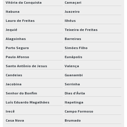
Vitória da Conquista
Camaçari
Itabuna
Juazeiro
Lauro de Freitas
Ilhéus
Jequié
Teixeira de Freitas
Alagoinhas
Barreiras
Porto Seguro
Simões Filho
Paulo Afonso
Eunápolis
Santo Antônio de Jesus
Valença
Candeias
Guanambi
Jacobina
Serrinha
Senhor do Bonfim
Dias d'Ávila
Luís Eduardo Magalhães
Itapetinga
Irecê
Campo Formoso
Casa Nova
Brumado