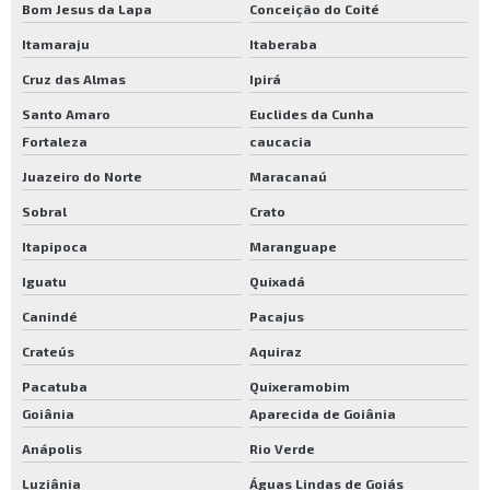
Bom Jesus da Lapa
Conceição do Coité
Itamaraju
Itaberaba
Cruz das Almas
Ipirá
Santo Amaro
Euclides da Cunha
Fortaleza
caucacia
Juazeiro do Norte
Maracanaú
Sobral
Crato
Itapipoca
Maranguape
Iguatu
Quixadá
Canindé
Pacajus
Crateús
Aquiraz
Pacatuba
Quixeramobim
Goiânia
Aparecida de Goiânia
Anápolis
Rio Verde
Luziânia
Águas Lindas de Goiás