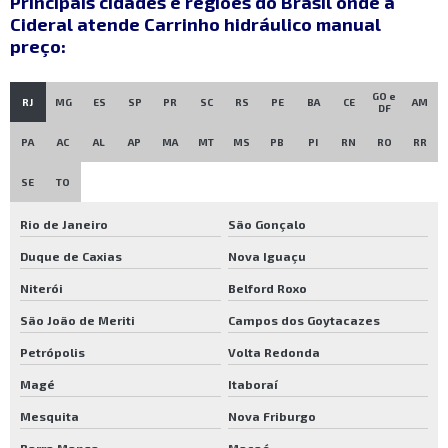
Principais cidades e regiões do Brasil onde a
Cideral atende Carrinho hidráulico manual
Rodas para carrinhos industriais
preço:
Rodas pneumáticas industriais
Rodízios e rodas industriais
GO e
RJ
MG
ES
SP
PR
SC
RS
PE
BA
CE
AM
DF
Rodízios industriais
PA
AC
AL
AP
MA
MT
MS
PB
PI
RN
RO
RR
Rodízios para carrinho de carga
SE
TO
Rodízios para carrinhos
Rio de Janeiro
São Gonçalo
Rodízios para carrinhos preços
Duque de Caxias
Nova Iguaçu
Roldanas e polias preços
Niterói
Belford Roxo
Carrinho de carga industrial
São João de Meriti
Campos dos Goytacazes
Carrinho de carga sp
Petrópolis
Volta Redonda
Carrinho hidráulico sp
Magé
Itaboraí
Paleteira hidráulica a venda
Mesquita
Nova Friburgo
Pneus industriais preços