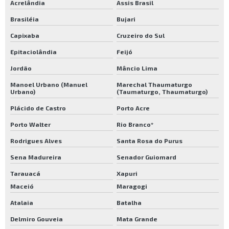
Acrelândia
Assis Brasil
Brasiléia
Bujari
Capixaba
Cruzeiro do Sul
Epitaciolândia
Feijó
Jordão
Mâncio Lima
Manoel Urbano (Manuel
Marechal Thaumaturgo
Urbano)
(Taumaturgo, Thaumaturgo)
Plácido de Castro
Porto Acre
Porto Walter
Rio Branco*
Rodrigues Alves
Santa Rosa do Purus
Sena Madureira
Senador Guiomard
Tarauacá
Xapuri
Maceió
Maragogi
Atalaia
Batalha
Delmiro Gouveia
Mata Grande