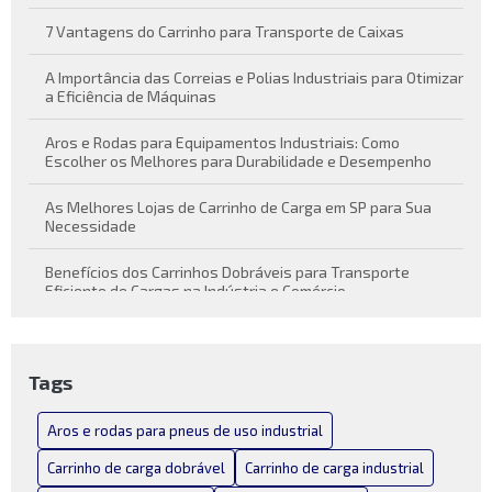
7 Vantagens do Carrinho para Transporte de Caixas
A Importância das Correias e Polias Industriais para Otimizar
a Eficiência de Máquinas
Aros e Rodas para Equipamentos Industriais: Como
Escolher os Melhores para Durabilidade e Desempenho
As Melhores Lojas de Carrinho de Carga em SP para Sua
Necessidade
Benefícios dos Carrinhos Dobráveis para Transporte
Eficiente de Cargas na Indústria e Comércio
Carrinho de carga dobrável como solução prática para
transporte de cargas
Tags
Carrinho de Carga Dobrável Conheça suas Vantagens e
Funcionalidades
Aros e rodas para pneus de uso industrial
Carrinho de Carga Dobrável: Praticidade em Movimento
Carrinho de carga dobrável
Carrinho de carga industrial