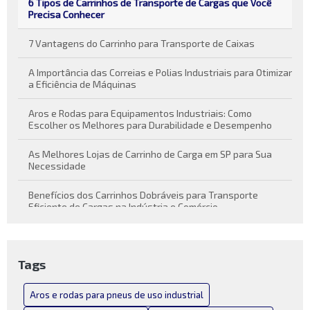
6 Tipos de Carrinhos de Transporte de Cargas que Você
Precisa Conhecer
7 Vantagens do Carrinho para Transporte de Caixas
A Importância das Correias e Polias Industriais para Otimizar
a Eficiência de Máquinas
Aros e Rodas para Equipamentos Industriais: Como
Escolher os Melhores para Durabilidade e Desempenho
As Melhores Lojas de Carrinho de Carga em SP para Sua
Necessidade
Benefícios dos Carrinhos Dobráveis para Transporte
Eficiente de Cargas na Indústria e Comércio
Carrinho de carga dobrável como solução prática para
transporte de cargas
Tags
Carrinho de Carga Dobrável Conheça suas Vantagens e
Funcionalidades
Aros e rodas para pneus de uso industrial