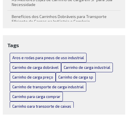
Necessidade
Benefícios dos Carrinhos Dobráveis para Transporte
Eficiente de Cargas na Indústria e Comércio
Carrinho de carga dobrável como solução prática para
transporte de cargas
Tags
Carrinho de Carga Dobrável Conheça suas Vantagens e
Funcionalidades
Aros e rodas para pneus de uso industrial
Carrinho de Carga Dobrável: Praticidade em Movimento
Carrinho de carga dobrável
Carrinho de carga industrial
Carrinho de carga preço
Carrinho de carga sp
Carrinho de Carga Industrial: Como Escolher o Melhor para
Seu Negócio
Carrinho de transporte de carga industrial
Carrinho de Carga Industrial: Escolha o Melhor para Suas
Carrinho para carga comprar
Necessidades
Carrinho para transporte de caixas
Carrinho de Carga Industrial: Versatilidade e Praticidade
Carrinho para transporte de carga dobravel
Carrinho de Carga Preço: Como Escolher o Melhor Modelo
Carrinho para transporte de carga dobrável