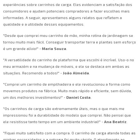
experiências sobre carrinhos de carga. Eles evidenciam a satisfação dos
consumidores e ajudam potenciais compradores a fazer escolhas mais
informadas. A seguir, apresentamos alguns relatos que refletem a
qualidade e a utilidade desses equipamentos.
"Desde que comprei meu carrinho de mão, minha rotina de jardinagem se
tornou muito mais fácil. Conseguir transportar terra e plantas sem esforço
é um grande alívio!" -
Maria Souza
.
"A versatilidade do carrinho de plataforma que escolhi é incrível. Uso-o no
meu armazém e na mudança de móveis, e ele se destaca em ambas as
situações. Recomendo a todos!" -
João Almeida
.
"Comprei um carrinho de empilhadeira e ele revolucionou a forma como
movemos produtos na fábrica. Muito mais rápido e eficiente, sem dúvida,
um dos melhores investimentos!" -
Daniel Costa
.
"Os carrinhos de carga são extremamente úteis, mas o que mais me
impressionou foi a durabilidade do modelo que comprei. Não pensei que
ele resistisse tanto tempo em um ambiente industrial!" -
Ana Beatriz
.
"Fiquei muito satisfeito com a compra. O carrinho de carga atende todas as
minhas necessidades e a entrega foi muito rápida. O atendimento ao