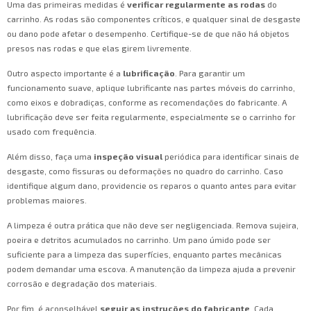
Uma das primeiras medidas é
verificar regularmente as rodas
do
carrinho. As rodas são componentes críticos, e qualquer sinal de desgaste
ou dano pode afetar o desempenho. Certifique-se de que não há objetos
presos nas rodas e que elas girem livremente.
Outro aspecto importante é a
lubrificação
. Para garantir um
funcionamento suave, aplique lubrificante nas partes móveis do carrinho,
como eixos e dobradiças, conforme as recomendações do fabricante. A
lubrificação deve ser feita regularmente, especialmente se o carrinho for
usado com frequência.
Além disso, faça uma
inspeção visual
periódica para identificar sinais de
desgaste, como fissuras ou deformações no quadro do carrinho. Caso
identifique algum dano, providencie os reparos o quanto antes para evitar
problemas maiores.
A limpeza é outra prática que não deve ser negligenciada. Remova sujeira,
poeira e detritos acumulados no carrinho. Um pano úmido pode ser
suficiente para a limpeza das superfícies, enquanto partes mecânicas
podem demandar uma escova. A manutenção da limpeza ajuda a prevenir
corrosão e degradação dos materiais.
Por fim, é aconselhável
seguir as instruções do fabricante
. Cada