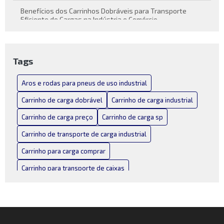
Benefícios dos Carrinhos Dobráveis para Transporte
Eficiente de Cargas na Indústria e Comércio
Carrinho de carga dobrável como solução prática para
transporte de cargas
Tags
Carrinho de Carga Dobrável Conheça suas Vantagens e
Funcionalidades
Aros e rodas para pneus de uso industrial
Carrinho de Carga Dobrável: Praticidade em Movimento
Carrinho de carga dobrável
Carrinho de carga industrial
Carrinho de carga preço
Carrinho de carga sp
Carrinho de Carga Industrial: Como Escolher o Melhor para
Seu Negócio
Carrinho de transporte de carga industrial
Carrinho de Carga Industrial: Escolha o Melhor para Suas
Carrinho para carga comprar
Necessidades
Carrinho para transporte de caixas
Carrinho de Carga Industrial: Versatilidade e Praticidade
Carrinho para transporte de carga dobravel
Carrinho de Carga Preço: Como Escolher o Melhor Modelo
Carrinho para transporte de carga dobrável
sem Comprometer o Orçamento
Correias e polias industriais