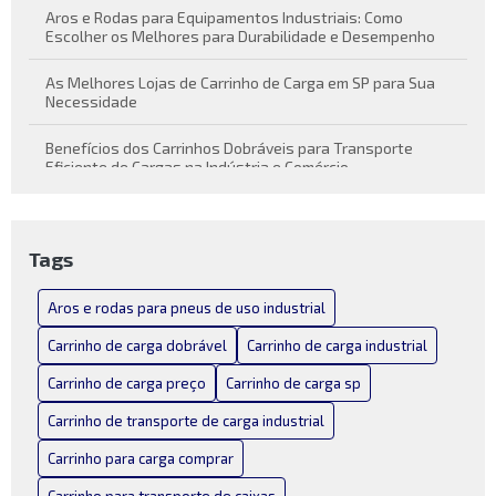
Aros e Rodas para Equipamentos Industriais: Como
Escolher os Melhores para Durabilidade e Desempenho
As Melhores Lojas de Carrinho de Carga em SP para Sua
Necessidade
Benefícios dos Carrinhos Dobráveis para Transporte
Eficiente de Cargas na Indústria e Comércio
Carrinho de carga dobrável como solução prática para
transporte de cargas
Tags
Carrinho de Carga Dobrável Conheça suas Vantagens e
Funcionalidades
Aros e rodas para pneus de uso industrial
Carrinho de Carga Dobrável: Praticidade em Movimento
Carrinho de carga dobrável
Carrinho de carga industrial
Carrinho de carga preço
Carrinho de carga sp
Carrinho de Carga Industrial: Como Escolher o Melhor para
Seu Negócio
Carrinho de transporte de carga industrial
Carrinho de Carga Industrial: Escolha o Melhor para Suas
Carrinho para carga comprar
Necessidades