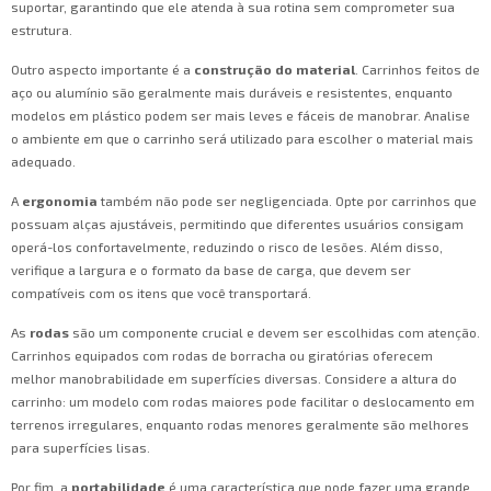
suportar, garantindo que ele atenda à sua rotina sem comprometer sua
estrutura.
Outro aspecto importante é a
construção do material
. Carrinhos feitos de
aço ou alumínio são geralmente mais duráveis e resistentes, enquanto
modelos em plástico podem ser mais leves e fáceis de manobrar. Analise
o ambiente em que o carrinho será utilizado para escolher o material mais
adequado.
A
ergonomia
também não pode ser negligenciada. Opte por carrinhos que
possuam alças ajustáveis, permitindo que diferentes usuários consigam
operá-los confortavelmente, reduzindo o risco de lesões. Além disso,
verifique a largura e o formato da base de carga, que devem ser
compatíveis com os itens que você transportará.
As
rodas
são um componente crucial e devem ser escolhidas com atenção.
Carrinhos equipados com rodas de borracha ou giratórias oferecem
melhor manobrabilidade em superfícies diversas. Considere a altura do
carrinho: um modelo com rodas maiores pode facilitar o deslocamento em
terrenos irregulares, enquanto rodas menores geralmente são melhores
para superfícies lisas.
Por fim, a
portabilidade
é uma característica que pode fazer uma grande