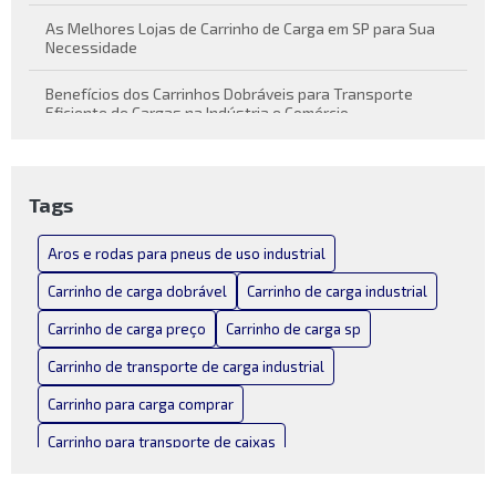
As Melhores Lojas de Carrinho de Carga em SP para Sua
Necessidade
Benefícios dos Carrinhos Dobráveis para Transporte
Eficiente de Cargas na Indústria e Comércio
Carrinho de carga dobrável como solução prática para
transporte de cargas
Tags
Carrinho de Carga Dobrável Conheça suas Vantagens e
Funcionalidades
Aros e rodas para pneus de uso industrial
Carrinho de Carga Dobrável: Praticidade em Movimento
Carrinho de carga dobrável
Carrinho de carga industrial
Carrinho de carga preço
Carrinho de carga sp
Carrinho de Carga Industrial: Como Escolher o Melhor para
Seu Negócio
Carrinho de transporte de carga industrial
Carrinho de Carga Industrial: Escolha o Melhor para Suas
Carrinho para carga comprar
Necessidades
Carrinho para transporte de caixas
Carrinho de Carga Industrial: Versatilidade e Praticidade
Carrinho para transporte de carga dobravel