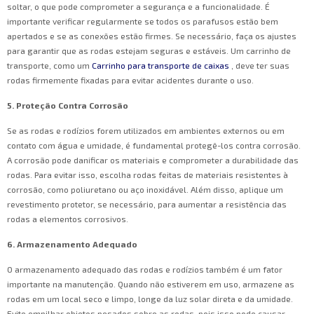
soltar, o que pode comprometer a segurança e a funcionalidade. É
importante verificar regularmente se todos os parafusos estão bem
apertados e se as conexões estão firmes. Se necessário, faça os ajustes
para garantir que as rodas estejam seguras e estáveis. Um carrinho de
transporte, como um
Carrinho para transporte de caixas
, deve ter suas
rodas firmemente fixadas para evitar acidentes durante o uso.
5. Proteção Contra Corrosão
Se as rodas e rodízios forem utilizados em ambientes externos ou em
contato com água e umidade, é fundamental protegê-los contra corrosão.
A corrosão pode danificar os materiais e comprometer a durabilidade das
rodas. Para evitar isso, escolha rodas feitas de materiais resistentes à
corrosão, como poliuretano ou aço inoxidável. Além disso, aplique um
revestimento protetor, se necessário, para aumentar a resistência das
rodas a elementos corrosivos.
6. Armazenamento Adequado
O armazenamento adequado das rodas e rodízios também é um fator
importante na manutenção. Quando não estiverem em uso, armazene as
rodas em um local seco e limpo, longe da luz solar direta e da umidade.
Evite empilhar objetos pesados sobre as rodas, pois isso pode causar